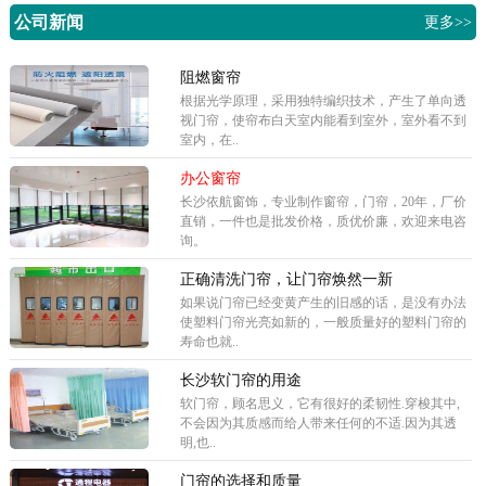
公司新闻
更多>>
阻燃窗帘
根据光学原理，采用独特编织技术，产生了单向透
视门帘，使帘布白天室内能看到室外，室外看不到
室内，在..
办公窗帘
长沙依航窗饰，专业制作窗帘，门帘，20年，厂价
直销，一件也是批发价格，质优价廉，欢迎来电咨
询。
正确清洗门帘，让门帘焕然一新
如果说门帘已经变黄产生的旧感的话，是没有办法
使塑料门帘光亮如新的，一般质量好的塑料门帘的
寿命也就..
长沙软门帘的用途
软门帘，顾名思义，它有很好的柔韧性.穿梭其中,
不会因为其质感而给人带来任何的不适.因为其透
明,也..
门帘的选择和质量